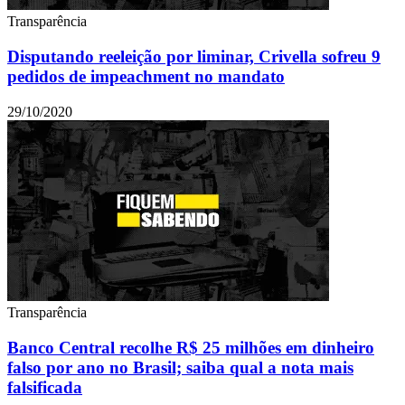
Transparência
Disputando reeleição por liminar, Crivella sofreu 9
pedidos de impeachment no mandato
29/10/2020
Transparência
Banco Central recolhe R$ 25 milhões em dinheiro
falso por ano no Brasil; saiba qual a nota mais
falsificada