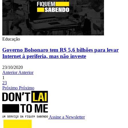
Educação
Governo Bolsonaro tem R$ 5,6 bilhões para levar
Internet à periferia, mas não investe
23/10/2020
Anterior
Anterior
1
2
3
Próximo
Próximo
Assine a Newsletter