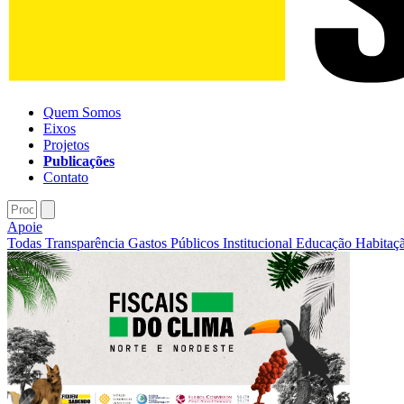
Quem Somos
Eixos
Projetos
Publicações
Contato
Apoie
Todas
Transparência
Gastos Públicos
Institucional
Educação
Habitaç