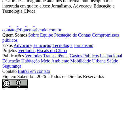
desafio desta magnitude atuamos de forma multidisciplinar e
integrada em quatro eixos: Jornalismo, Advocacy, Educação e
Tecnologia Cívica.
contato@fiquemsabendo.com.br
Quem Somos
Sobre
Equipe
Prestação de Contas
Compromissos
públicos
Eixos
Advocacy
Educação
Tecnologia
Jornalismo
Projetos
Ver todos
Fiscais do Clima
Publicações
Ver todas
Transparência
Gastos Públicos
Institucional
Educação
Habitação
Meio Ambiente
Mobilidade Urbana
Saúde
Segurança
Contato
Entrar em contato
Fiquem Sabendo - 2026 - Todos os Direitos Reservados