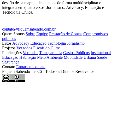
desafio desta magnitude atuamos de forma multidisciplinar e
integrada em quatro eixos: Jornalismo, Advocacy, Educação e
Tecnologia Cívica.
contato@fiquemsabendo.com.br
Quem Somos
Sobre
Equipe
Prestação de Contas
Compromissos
públicos
Eixos
Advocacy
Educação
Tecnologia
Jornalismo
Projetos
Ver todos
Fiscais do Clima
Publicações
Ver todas
Transparência
Gastos Públicos
Institucional
Educação
Habitação
Meio Ambiente
Mobilidade Urbana
Saúde
Segurança
Contato
Entrar em contato
Fiquem Sabendo - 2026 - Todos os Direitos Reservados