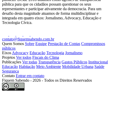
pública para que os cidadãos possam questionar os seus
representantes e participar ativamente da democracia. Para um
desafio desta magnitude atuamos de forma multidisciplinar e
integrada em quatro eixos: Jornalismo, Advocacy, Educação e
Tecnologia Cívica.
contato@fiquemsabendo.com.br
Quem Somos
Sobre
Equipe
Prestação de Contas
Compromissos
públicos
Eixos
Advocacy
Educação
Tecnologia
Jornalismo
Projetos
Ver todos
Fiscais do Clima
Publicações
Ver todas
Transparência
Gastos Públicos
Institucional
Educação
Habitação
Meio Ambiente
Mobilidade Urbana
Saúde
Segurança
Contato
Entrar em contato
Fiquem Sabendo - 2026 - Todos os Direitos Reservados