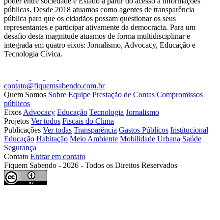
poder entre sociedade e Estado a partir do acesso a informações
públicas. Desde 2018 atuamos como agentes de transparência
pública para que os cidadãos possam questionar os seus
representantes e participar ativamente da democracia. Para um
desafio desta magnitude atuamos de forma multidisciplinar e
integrada em quatro eixos: Jornalismo, Advocacy, Educação e
Tecnologia Cívica.
contato@fiquemsabendo.com.br
Quem Somos
Sobre
Equipe
Prestação de Contas
Compromissos
públicos
Eixos
Advocacy
Educação
Tecnologia
Jornalismo
Projetos
Ver todos
Fiscais do Clima
Publicações
Ver todas
Transparência
Gastos Públicos
Institucional
Educação
Habitação
Meio Ambiente
Mobilidade Urbana
Saúde
Segurança
Contato
Entrar em contato
Fiquem Sabendo - 2026 - Todos os Direitos Reservados