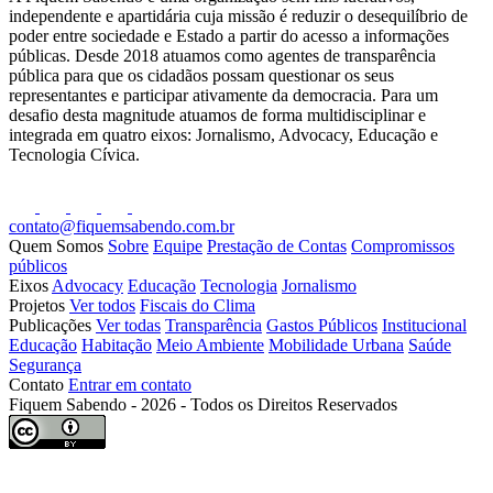
independente e apartidária cuja missão é reduzir o desequilíbrio de
poder entre sociedade e Estado a partir do acesso a informações
públicas. Desde 2018 atuamos como agentes de transparência
pública para que os cidadãos possam questionar os seus
representantes e participar ativamente da democracia. Para um
desafio desta magnitude atuamos de forma multidisciplinar e
integrada em quatro eixos: Jornalismo, Advocacy, Educação e
Tecnologia Cívica.
contato@fiquemsabendo.com.br
Quem Somos
Sobre
Equipe
Prestação de Contas
Compromissos
públicos
Eixos
Advocacy
Educação
Tecnologia
Jornalismo
Projetos
Ver todos
Fiscais do Clima
Publicações
Ver todas
Transparência
Gastos Públicos
Institucional
Educação
Habitação
Meio Ambiente
Mobilidade Urbana
Saúde
Segurança
Contato
Entrar em contato
Fiquem Sabendo - 2026 - Todos os Direitos Reservados