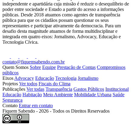
independente e apartidária cuja missão é reduzir o desequilíbrio de
poder entre sociedade e Estado a partir do acesso a informações
públicas. Desde 2018 atuamos como agentes de transparência
pública para que os cidadãos possam questionar os seus
representantes e participar ativamente da democracia. Para um
desafio desta magnitude atuamos de forma multidisciplinar e
integrada em quatro eixos: Jornalismo, Advocacy, Educação e
Tecnologia Cívica.
contato@fiquemsabendo.com.br
Quem Somos
Sobre
Equipe
Prestação de Contas
Compromissos
públicos
Eixos
Advocacy
Educação
Tecnologia
Jornalismo
Projetos
Ver todos
Fiscais do Clima
Publicações
Ver todas
Transparência
Gastos Públicos
Institucional
Educação
Habitação
Meio Ambiente
Mobilidade Urbana
Saúde
Segurança
Contato
Entrar em contato
Fiquem Sabendo - 2026 - Todos os Direitos Reservados