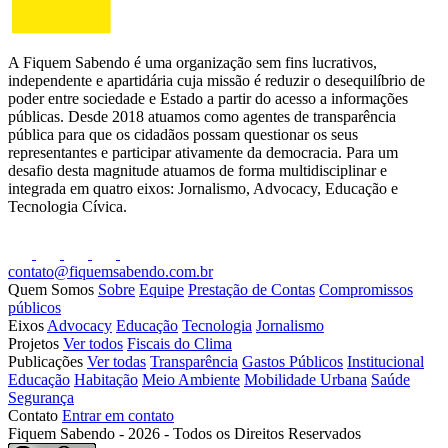
A Fiquem Sabendo é uma organização sem fins lucrativos,
independente e apartidária cuja missão é reduzir o desequilíbrio de
poder entre sociedade e Estado a partir do acesso a informações
públicas. Desde 2018 atuamos como agentes de transparência
pública para que os cidadãos possam questionar os seus
representantes e participar ativamente da democracia. Para um
desafio desta magnitude atuamos de forma multidisciplinar e
integrada em quatro eixos: Jornalismo, Advocacy, Educação e
Tecnologia Cívica.
contato@fiquemsabendo.com.br
Quem Somos
Sobre
Equipe
Prestação de Contas
Compromissos
públicos
Eixos
Advocacy
Educação
Tecnologia
Jornalismo
Projetos
Ver todos
Fiscais do Clima
Publicações
Ver todas
Transparência
Gastos Públicos
Institucional
Educação
Habitação
Meio Ambiente
Mobilidade Urbana
Saúde
Segurança
Contato
Entrar em contato
Fiquem Sabendo - 2026 - Todos os Direitos Reservados