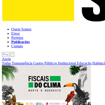
Quem Somos
Eixos
Projetos
Publicações
Contato
Apoie
Todas
Transparência
Gastos Públicos
Institucional
Educação
Habitaç