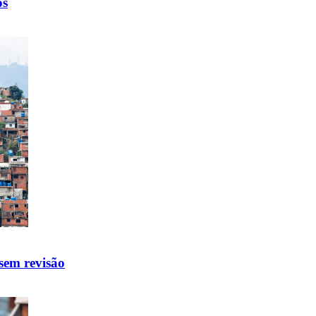
os
 sem revisão