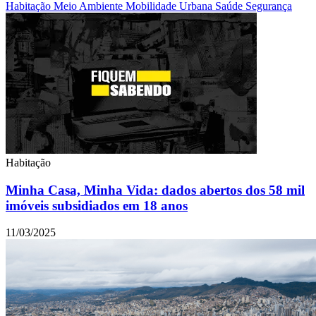
Habitação
Meio Ambiente
Mobilidade Urbana
Saúde
Segurança
Habitação
Minha Casa, Minha Vida: dados abertos dos 58 mil
imóveis subsidiados em 18 anos
11/03/2025